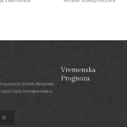
ja, Elektroforeza
* Hilt laser, visokog inteziteta
Vremenska
Prognoza
noj poziciji između Beograda
 izvoru tople termalne vode u