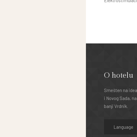
Elektrostimulaci
O hotelu
Smešten na ideal
i Novog Sada, na
banji Vrdnik.