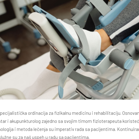
ecijalistička ordinacija za fizikalnu medicinu i rehabilitaciju. Osnova
ijatar i akupunkturolog zajedno sa svojim timom fizioterapeuta korist
logija i metoda lečenja su imperativ rada sa pacijentima. Kontinuirana
aslužne su za naš uspeh u radu sa pacijentima.