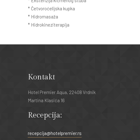
* Ekstenzija kičmenog stuba
* Četvoroćelijska kupka
* Hidromasaža
* Hidrokineziterapija
Kontakt
Hotel Premier Aqua, 22408 Vrdnik
Martina Klasića 16
Recepcija:
recepcija@hotelpremier.rs