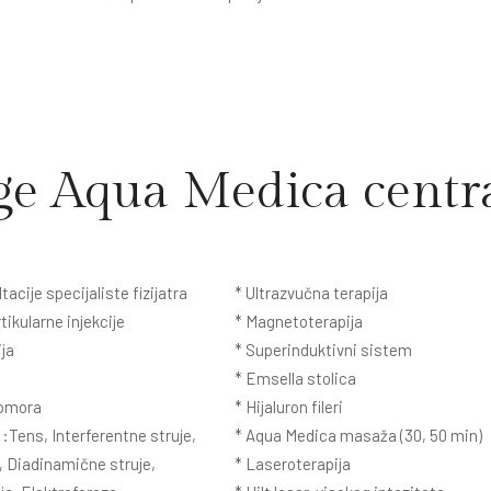
ge Aqua Medica centr
tacije specijaliste fizijatra
* Ultrazvučna terapija
tikularne injekcije
* Magnetoterapija
ija
* Superinduktivni sistem
* Emsella stolica
komora
* Hijaluron fileri
 :Tens, Interferentne struje,
* Aqua Medica masaža (30, 50 min)
, Diadinamične struje,
* Laseroterapija