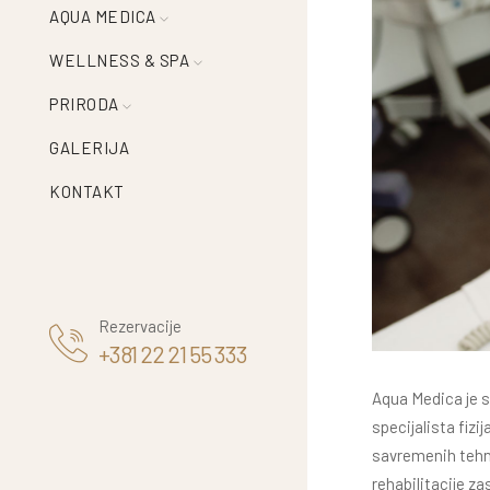
AQUA MEDICA
WELLNESS & SPA
PRIRODA
GALERIJA
KONTAKT
Rezervacije
+381 22 21 55 333
Aqua Medica je sp
specijalista fiz
savremenih tehno
rehabilitacije z