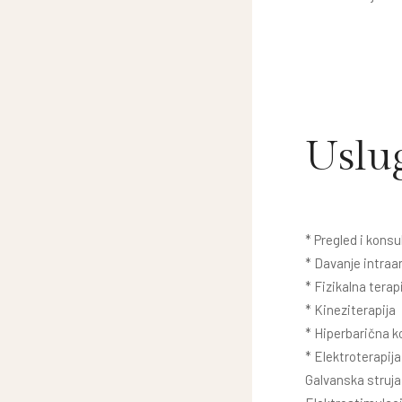
Uslu
* Pregled i konsul
* Davanje intraar
* Fizikalna terap
* Kineziterapija
* Hiperbarična 
* Elektroterapija
Galvanska struja