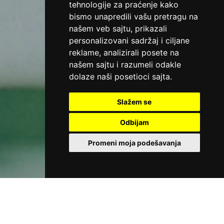
tehnologije za praćenje kako
bismo unapredili vašu pretragu na
našem veb sajtu, prikazali
personalizovani sadržaj i ciljane
reklame, analizirali posete na
našem sajtu i razumeli odakle
dolaze naši posetioci sajta.
Slažem se
Odbijam
Promeni moja podešavanja