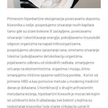
Primenom hiperbarične oksigenacije povećavamo dopremu
kiseonika u ćelije, pospešujemo stvaranje novih kapilara
tamo gde su stare bolesne ili začepljene, povećavamo
stvaranje i iskorištavanje energije, poboljšavamo imunološki
odgovor organizma na napad mikroorganizama,
pospešujemo ubrzano zarastanje rana, ometamo stvaranje
toksina i poboljšavamo detoksikaciju organizma,
pojačavamo odbranu od slobodnih radikala, smanjujemo
oticanje na ekstremitetima, organima i mozgu, bitno
smanjujemo mišićne spazme različitog porekla... Korist od
primene HBO-a kao pomoćne metode u modernoj medicini
danas je dokazana. U kombinaciji s drugim prihvaćenim
metodama lečenja, hiperbarični kiseonik je moćan lek kojim
se učinkovito leče ili ublažavaju sve bolesti u kojima su
nedostatak kiseonika i loše stanje cirkulacije uzrok ili