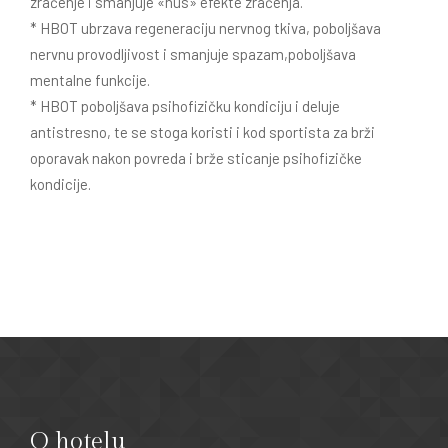
zračenje i smanjuje «nus» efekte zračenja.
* HBOT ubrzava regeneraciju nervnog tkiva, poboljšava
nervnu provodljivost i smanjuje spazam,poboljšava
mentalne funkcije.
* HBOT poboljšava psihofizičku kondiciju i deluje
antistresno, te se stoga koristi i kod sportista za brži
oporavak nakon povreda i brže sticanje psihofizičke
kondicije.
O hotelu