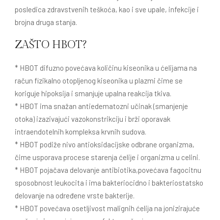
posledica zdravstvenih teškoća, kao i sve upale, infekcije i
brojna druga stanja.
ZAŠTO HBOT?
* HBOT difuzno povećava količinu kiseonika u ćelijama na
račun fizikalno otopljenog kiseonika u plazmi čime se
koriguje hipoksija i smanjuje upalna reakcija tkiva.
* HBOT ima snažan antiedematozni učinak (smanjenje
otoka) izazivajući vazokonstrikciju i brži oporavak
intraendotelnih kompleksa krvnih sudova.
* HBOT podiže nivo antioksidacijske odbrane organizma,
čime usporava procese starenja ćelije i organizma u celini.
* HBOT pojačava delovanje antibiotika,povećava fagocitnu
sposobnost leukocita i ima bakteriocidno i bakteriostatsko
delovanje na određene vrste bakterije.
* HBOT povećava osetljivost malignih ćelija na jonizirajuće