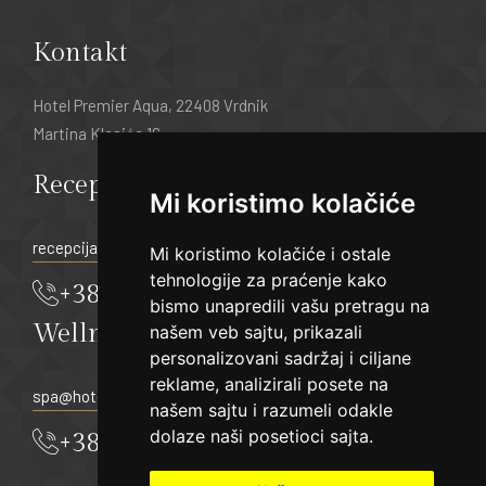
Kontakt
Hotel Premier Aqua, 22408 Vrdnik
Martina Klasića 16
Recepcija:
Mi koristimo kolačiće
recepcija@hotelpremier.rs
Mi koristimo kolačiće i ostale
tehnologije za praćenje kako
+381 22 21 55 333
bismo unapredili vašu pretragu na
Wellness & Spa
našem veb sajtu, prikazali
personalizovani sadržaj i ciljane
reklame, analizirali posete na
spa@hotelpremier.rs
našem sajtu i razumeli odakle
dolaze naši posetioci sajta.
+381 22 21 55 319