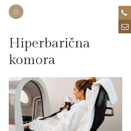
Hiperbarična
komora