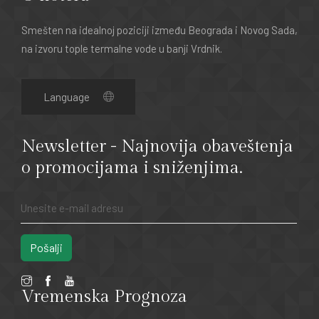
Smešten na idealnoj poziciji između Beograda i Novog Sada,
na izvoru tople termalne vode u banji Vrdnik.
Newsletter - Najnovija obaveštenja
o promocijama i sniženjima.
Pošalji
Vremenska Prognoza