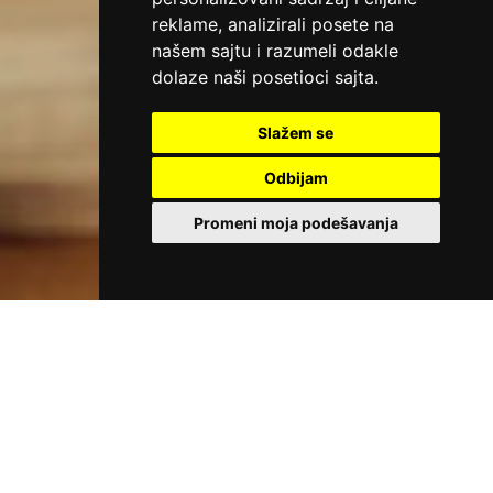
reklame, analizirali posete na
našem sajtu i razumeli odakle
dolaze naši posetioci sajta.
Slažem se
Odbijam
Promeni moja podešavanja
PAKET AKTIVAN ZA PERIOD 01.06-
15.09.2026.