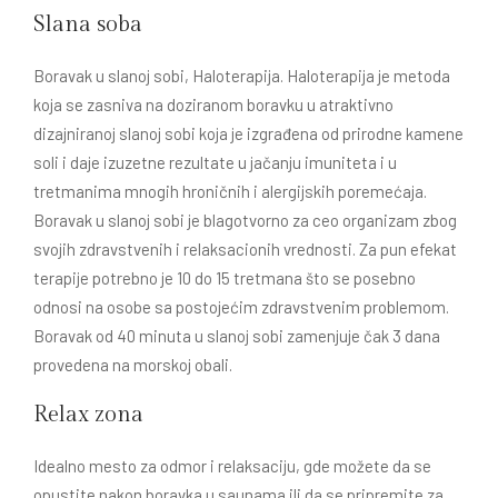
Slana soba
Boravak u slanoj sobi, Haloterapija. Haloterapija je metoda
koja se zasniva na doziranom boravku u atraktivno
dizajniranoj slanoj sobi koja je izgrađena od prirodne kamene
soli i daje izuzetne rezultate u jačanju imuniteta i u
tretmanima mnogih hroničnih i alergijskih poremećaja.
Boravak u slanoj sobi je blagotvorno za ceo organizam zbog
svojih zdravstvenih i relaksacionih vrednosti. Za pun efekat
terapije potrebno je 10 do 15 tretmana što se posebno
odnosi na osobe sa postojećim zdravstvenim problemom.
Boravak od 40 minuta u slanoj sobi zamenjuje čak 3 dana
provedena na morskoj obali.
Relax zona
Idealno mesto za odmor i relaksaciju, gde možete da se
opustite nakon boravka u saunama ili da se pripremite za