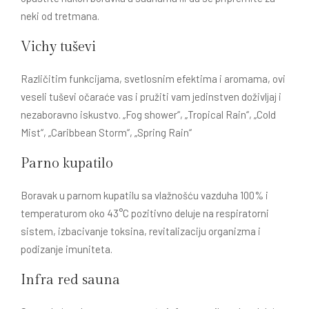
neki od tretmana.
Vichy tuševi
Različitim funkcijama, svetlosnim efektima i aromama, ovi
veseli tuševi očaraće vas i pružiti vam jedinstven doživljaj i
nezaboravno iskustvo. „Fog shower“, „Tropical Rain“, „Cold
Mist“, „Caribbean Storm“, „Spring Rain“
Parno kupatilo
Boravak u parnom kupatilu sa vlažnošću vazduha 100% i
temperaturom oko 43°C pozitivno deluje na respiratorni
sistem, izbacivanje toksina, revitalizaciju organizma i
podizanje imuniteta.
Infra red sauna