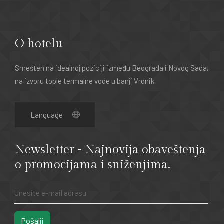
O hotelu
Smešten na idealnoj poziciji između Beograda i Novog Sada,
na izvoru tople termalne vode u banji Vrdnik.
Newsletter - Najnovija obaveštenja
o promocijama i sniženjima.
Pošalji