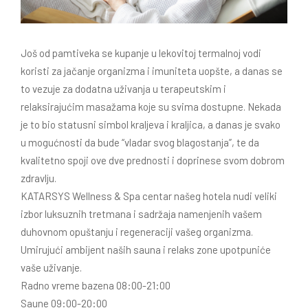
Još od pamtiveka se kupanje u lekovitoj termalnoj vodi
koristi za jačanje organizma i imuniteta uopšte, a danas se
to vezuje za dodatna uživanja u terapeutskim i
relaksirajućim masažama koje su svima dostupne. Nekada
je to bio statusni simbol kraljeva i kraljica, a danas je svako
u mogućnosti da bude “vladar svog blagostanja”, te da
kvalitetno spoji ove dve prednosti i doprinese svom dobrom
zdravlju.
KATARSYS Wellness & Spa centar našeg hotela nudi veliki
izbor luksuznih tretmana i sadržaja namenjenih vašem
duhovnom opuštanju i regeneraciji vašeg organizma.
Umirujući ambijent naših sauna i relaks zone upotpuniće
vaše uživanje.
Radno vreme bazena 08:00-21:00
Saune 09:00-20:00