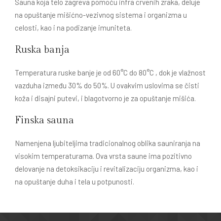
Sauna koja telo zagreva pomoću infra crvenih zraka, deluje
na opuštanje mišićno-vezivnog sistema i organizma u
celosti, kao i na podizanje imuniteta.
Ruska banja
Temperatura ruske banje je od 60°C do 80°C , dok je vlažnost
vazduha između 30% do 50%. U ovakvim uslovima se čisti
koža i disajni putevi, i blagotvorno je za opuštanje mišića.
Finska sauna
Namenjena ljubiteljima tradicionalnog oblika sauniranja na
visokim temperaturama. Ova vrsta saune ima pozitivno
delovanje na detoksikaciju i revitalizaciju organizma, kao i
na opuštanje duha i tela u potpunosti.