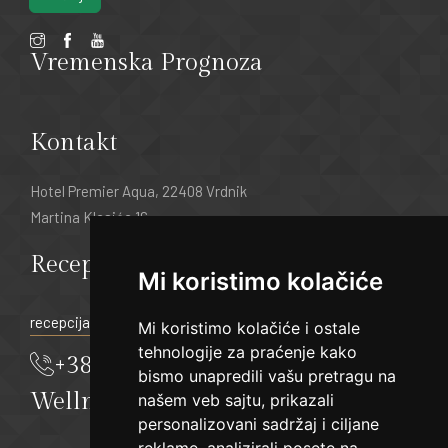
Vremenska Prognoza
Kontakt
Hotel Premier Aqua, 22408 Vrdnik
Martina Klasića 16
Recepcija:
Mi koristimo kolačiće
recepcija@hotelpremier.rs
Mi koristimo kolačiće i ostale
tehnologije za praćenje kako
+381 22 21 55 333
bismo unapredili vašu pretragu na
Wellness & Spa
našem veb sajtu, prikazali
personalizovani sadržaj i ciljane